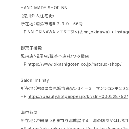
HAND MADE SHOP NN
（港川外人住宅街）
所在地：浦添市港川2-9-9 56号
HP:
NN OKINAWA <エヌエヌ>(@nn_okinawa) • Inst
御菓子御殿
恩納店/松尾店/読谷本店/むつみ橋店
HP:
https://www.okashigoten.co.jp/matsuo-shop/
Salon’ Infinity
所在地：沖縄県豊見城市高安５３４－３ マンション平２０
HP:
https://beauty.hotpepper.jp/kr/slnH000528792/
海中茶屋
所在地：沖縄県うるま市与那城屋平4 海の駅あやはし館１
HP:
https://oki-raku.net/gourmet/cafe-bar/chubu/k