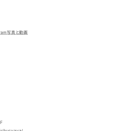
agram写真と動画
２
F
aichucyaya/