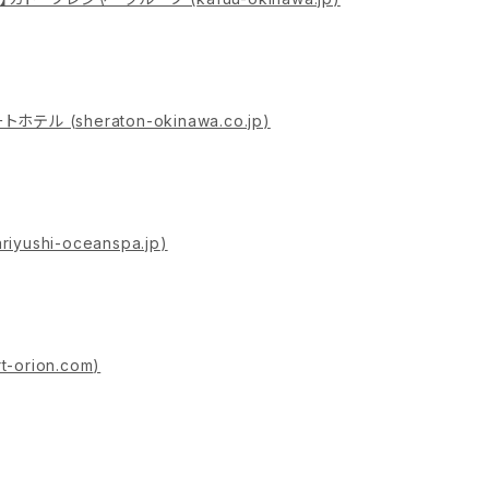
トホテル (
sheraton-okinawa.co.jp
)
ariyushi-oceanspa.jp
)
t-orion.com
)