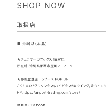
SHOP NOW
取扱店
沖縄県（本島）
★チュラオーガニックス（直営店）
所在地：沖縄県那覇市壷川２－２－９
★那覇空港店 ５ブース POP UP
さくら売店/グルクン売店/ハイビ売店/南ウイング/北ウイン
HP:
https://airport-trading.com/store/
瀬長島４７STORE