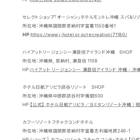
セレクトショップ「オーシャン」ホテルモントレ沖縄 スパ＆リ
所在地：沖縄県国頭郡恩納村字冨着1550番地1
HP:
https://www.j-hotel.or.jp/recreation/71180/
ハイアットリージェンシー瀬良垣アイランド沖縄 SHOP
所在地：沖縄県, 恩納村, 瀬良垣 1108
HP:
ハイアット リージェンシー 瀬良垣アイランド 沖縄 - 
ホテル日航アリビラ読谷リゾート SHOP
所在地：沖縄県中頭郡読谷村字儀間600
HP:
【公式】 ホテル日航アリビラ／ヨミタンリゾート沖縄｜宿
カフーリゾートフチャクコンドホテル
所在地：沖縄県国頭郡恩納村字冨着志利福地原246-1
HP:
ショップ | カフー リゾート フチャク コンド・ホテル【公