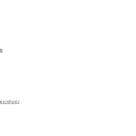
階
ies/shop/