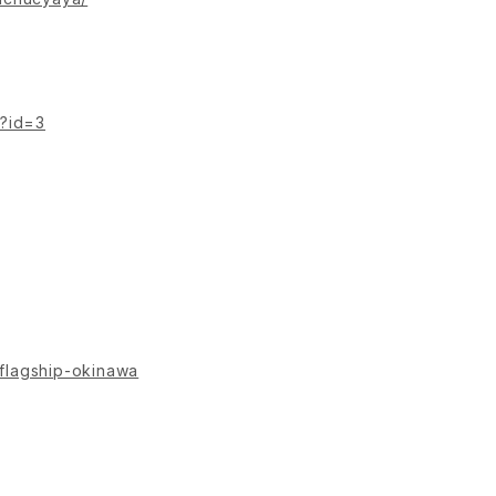
p?id=3
/flagship-okinawa