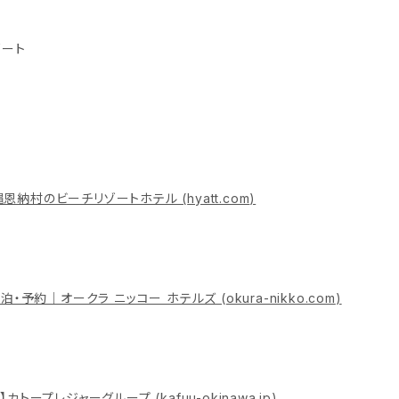
ゾート
沖縄恩納村のビーチリゾートホテル (
hyatt.com
)
泊・予約｜オークラ ニッコー ホテルズ (
okura-nikko.com
)
式】カトープレジャーグループ (
kafuu-okinawa.jp
)